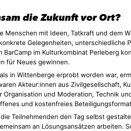
sam die Zukunft vor Ort?
ele Menschen mit Ideen, Tatkraft und dem Wu
nd konkrete Gelegenheiten, unterschiedlic
 BarCamp im Kulturkombinat Perleberg kon
nen für Neues gewinnen.
ls in Wittenberge erprobt worden war, erm
aren Akteur:innen aus Zivilgesellschaft, 
ür Organisation und Moderation, Technik u
 offenes und kostenfreies Beteiligungsform
ie Teilnehmenden den Tag selbst gestalten
emeinsam an Lösungsansätzen arbeiten. So