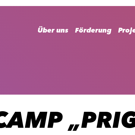
Über uns
Förderung
Proj
CAMP „PRIG